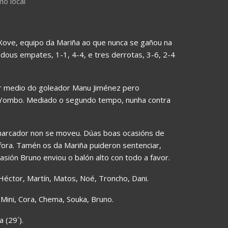
o local
Xove, equipo da Mariña ao que nunca se gañou na
dous empates, 1-1, 4-4, e tres derrotas, 3-6, 2-4
or medio do goleador Manu Jiménez pero
 Yombo. Mediado o segundo tempo, nunha contra
 marcador non se moveu. Dúas boas ocasións de
 fora. Tamén os da Mariña puideron sentenciar,
sión Bruno enviou o balón alto con todo a favor.
– Héctor, Martín, Matos, Noé, Troncho, Dani.
 – Mini, Cora, Chema, Souka, Bruno.
a (29´).