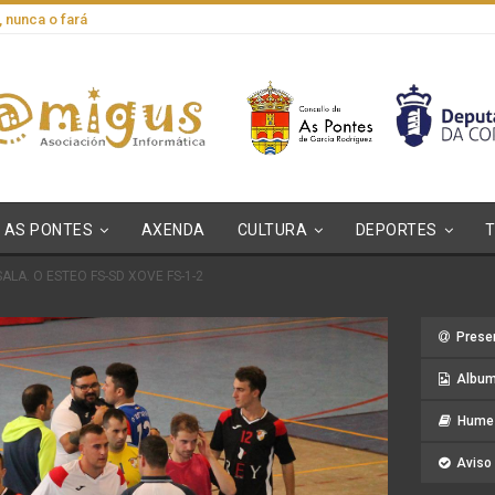
, nunca o fará
AS PONTES
AXENDA
CULTURA
DEPORTES
ALA. O ESTEO FS-SD XOVE FS-1-2
Prese
Album
Hume 
Aviso 