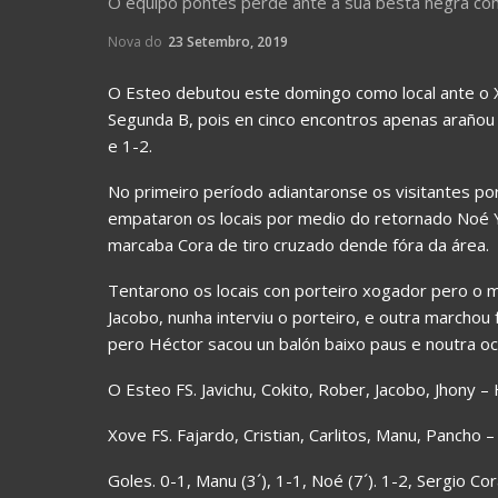
O equipo pontés perde ante a súa besta negra com
Nova do
23 Setembro, 2019
O Esteo debutou este domingo como local ante o 
Segunda B, pois en cinco encontros apenas arañou 
e 1-2.
No primeiro período adiantaronse os visitantes p
empataron os locais por medio do retornado Noé
marcaba Cora de tiro cruzado dende fóra da área.
Tentarono os locais con porteiro xogador pero o
Jacobo, nunha interviu o porteiro, e outra marchou
pero Héctor sacou un balón baixo paus e noutra oca
O Esteo FS. Javichu, Cokito, Rober, Jacobo, Jhony 
Xove FS. Fajardo, Cristian, Carlitos, Manu, Pancho
Goles. 0-1, Manu (3´), 1-1, Noé (7´). 1-2, Sergio Cor