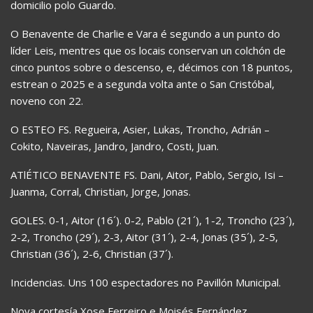
domicilio polo Guardo.
O Benavente de Charlie e Vara é segundo a un punto do
líder Leis, mentres que os locais conservan un colchón de
cinco puntos sobre o descenso, e, décimos con 18 puntos,
estrean o 2025 e a segunda volta ante o San Cristóbal,
noveno con 22.
O ESTEO FS. Regueira, Asier, Lukas, Troncho, Adrián –
Cokito, Naveiras, Jandro, Jandro, Costi, Juan.
ATlÉTICO BENAVENTE FS. Dani, Aitor, Pablo, Sergio, Isi –
Juanma, Corral, Christian, Jorge, Jonas.
GOLES. 0-1, Aitor (16´). 0-2, Pablo (21´), 1-2, Troncho (23´),
2-2, Troncho (29´), 2-3, Aitor (31´), 2-4, Jonas (35´), 2-5,
Christian (36´), 2-6, Christian (37´).
Incidencias. Uns 100 espectadores no Pavillón Municipal.
Nova cortesía Xose Ferreiro e Moisés Fernández