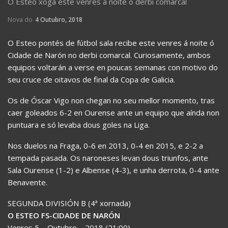
O Esteo xoga este venres á noite o derbi comarcal
Nova do
4 Outubro, 2018
O Esteo pontés de fútbol sala recibe este venres á noite ó
Cidade de Narón no derbi comarcal. Curiosamente, ambos
equipos voltarán a verse en poucas semanas con motivo do
seu cruce de oitavos de final da Copa de Galicia.
Os de Óscar Vigo non chegan no seu mellor momento, tras
caer goleados 6-2 en Ourense ante un equipo que aínda non
puntuara e só levaba dous goles na Liga.
Nos duelos na Fraga, 0-6 en 2013, 0-4 en 2015, e 2-2 a
tempada pasada. Os naroneses levan dous triunfos, ante
Sala Ourense (1-2) e Albense (4-3), e unha derrota, 0-4 ante
Benavente.
SEGUNDA DIVISIÓN B (4ª xornada)
O ESTEO FS-CIDADE DE NARÓN
Venres 5 – Outubro – 2018 (21:00)