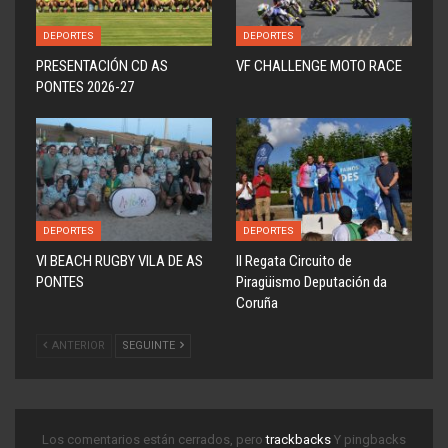
DEPORTES
DEPORTES
PRESENTACIÓN CD AS
VF CHALLENGE MOTO RACE
PONTES 2026-27
DEPORTES
DEPORTES
VI BEACH RUGBY VILA DE AS
ll Regata Circuito de
PONTES
Piragüismo Deputación da
Coruña
ANTERIOR
SEGUINTE
Los comentarios están cerrados, pero
trackbacks
Y pingbacks