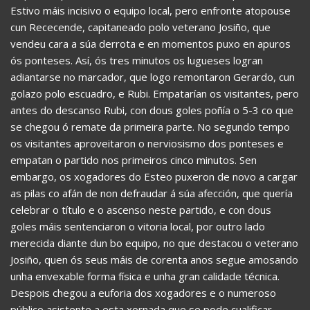
Estivo máis incisivo o equipo local, pero enfronte atopouse
cun Rececende, capitaneado polo veterano Josiño, que
vendeu cara a súa derrota e en momentos puxo en apuros
ós ponteses. Así, ós tres minutos os lugueses logran
adiantarse no marcador, que logo remontaron Gerardo, cun
golazo polo escuadro, e Rubi. Empatarían os visitantes, pero
antes do descanso Rubi, con dous goles poñía o 5-3 co que
se chegou ó remate da primeira parte. No segundo tempo
os visitantes aproveitaron o nerviosismo dos ponteses e
empatan o partido nos primeiros cinco minutos. Sen
embargo, os xogadores do Esteo puxeron de novo a cargar
as pilas co afán de non defraudar á súa afección, que quería
celebrar o título e o ascenso neste partido, e con dous
goles máis sentenciaron o vitoria local, por outro lado
merecida diante dun bo equipo, no que destacou o veterano
Josiño, quen ós seus máis de corenta anos segue amosando
unha envexable forma física e unha gran calidade técnica.
Despois chegou a euforia dos xogadores e o numeroso
público asistente a esta xornada que se pode cualificar