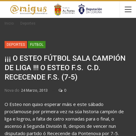
Inicio
Deportes
DEPORTES
FUTBOL
¡¡¡ O ESTEO FÚTBOL SALA CAMPIÓN
DE LIGA !!! O ESTEO F.S.  C.D.
RECECENDE F.S. (7-5)
Nova do
24 Marzo, 2013
0
O Esteo non quixo esperar máis e este sábado
proclamouse por primeira vez na súa historia campión de
liga e logrou, a falta de catro xornadas para o final, o
ascenso á Segunda División B, despois de vencer nun
disputado partido ó Rececende da Pontenova por 7-5.