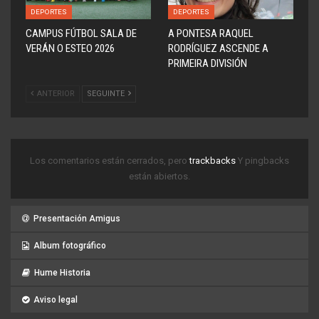
DEPORTES
DEPORTES
CAMPUS FÚTBOL SALA DE
A PONTESA RAQUEL
VERÁN O ESTEO 2026
RODRÍGUEZ ASCENDE A
PRIMEIRA DIVISIÓN
ANTERIOR
SEGUINTE
Los comentarios están cerrados, pero
trackbacks
Y pingbacks
están abiertos.
Presentación Amigus
Album fotográfico
Hume Historia
Aviso legal