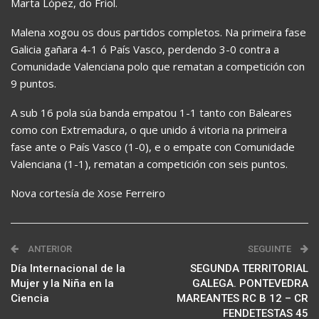
Marta López, do Friol.
Malena xogou os dous partidos completos. Na primeira fase
Galicia gañara 4-1 ó País Vasco, perdendo 3-0 contra a
Comunidade Valenciana polo que rematan a competición con
9 puntos.
A sub 16 pola súa banda empatou 1-1 tanto con Baleares
como con Extremadura, o que unido á vitoria na primeira
fase ante o País Vasco (1-0), e o empate con Comunidade
Valenciana (1-1), rematan a competición con seis puntos.
Nova cortesía de Xose Ferreiro
ANTERIOR
SEGUINTE
Día Internacional de la
SEGUNDA TERRITORIAL
Mujer y la Niña en la
GALEGA. PONTEVEDRA
Ciencia
MAREANTES RC B 12 – CR
FENDETESTAS 45