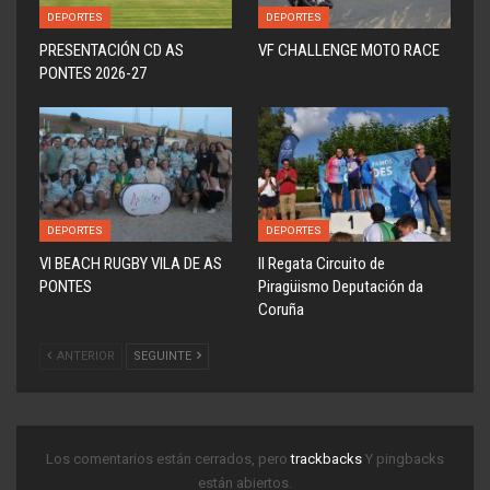
DEPORTES
DEPORTES
PRESENTACIÓN CD AS
VF CHALLENGE MOTO RACE
PONTES 2026-27
DEPORTES
DEPORTES
VI BEACH RUGBY VILA DE AS
ll Regata Circuito de
PONTES
Piragüismo Deputación da
Coruña
ANTERIOR
SEGUINTE
Los comentarios están cerrados, pero
trackbacks
Y pingbacks
están abiertos.