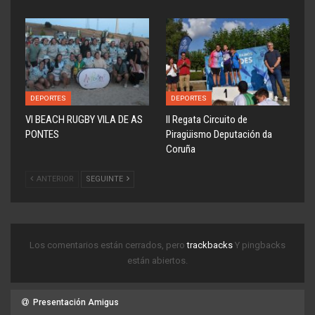
DEPORTES
DEPORTES
VI BEACH RUGBY VILA DE AS
ll Regata Circuito de
PONTES
Piragüismo Deputación da
Coruña
ANTERIOR
SEGUINTE
Los comentarios están cerrados, pero
trackbacks
Y pingbacks
están abiertos.
Presentación Amigus