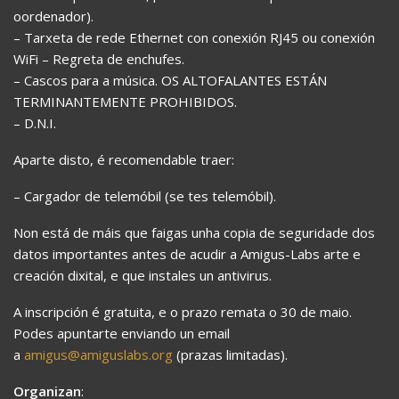
oordenador).
– Tarxeta de rede Ethernet con conexión RJ45 ou conexión
WiFi – Regreta de enchufes.
– Cascos para a música. OS ALTOFALANTES ESTÁN
TERMINANTEMENTE PROHIBIDOS.
– D.N.I.
Aparte disto, é recomendable traer:
– Cargador de telemóbil (se tes telemóbil).
Non está de máis que faigas unha copia de seguridade dos
datos importantes antes de acudir a Amigus-Labs arte e
creación dixital, e que instales un antivirus.
A inscripción é gratuita, e o prazo remata o 30 de maio.
Podes apuntarte enviando un email
a
amigus@amiguslabs.org
(prazas limitadas).
Organizan
: