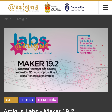
Inicio
Amigus
AMIGUS
CULTURA
TECNOLOXÍA
Amigus Labs • Maker 19.2