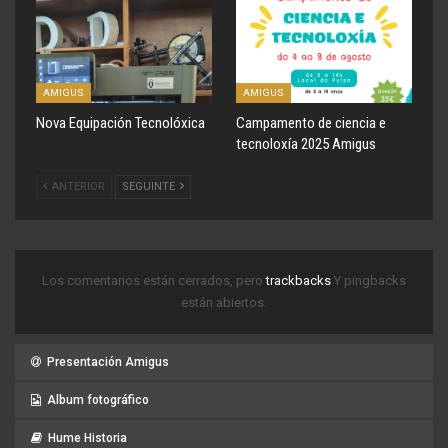
AMIGUS
AMIGUS
Nova Equipación Tecnolóxica
Campamento de ciencia e
tecnoloxía 2025 Amigus
ANTERIOR
SEGUINTE
Los comentarios están cerrados, pero
trackbacks
Y pingbacks
están abiertos.
Presentación Amigus
Album fotográfico
Hume Historia