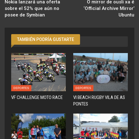
Nokia lanzará una oferta
O mirror de ousli xa é
sobre el 52% que aún no
‘Official Archive Mirror’
posee de Symbian
Ubuntu
TAMBIÉN PODRÍA GUSTARTE
DEPORTES
DEPORTES
VF CHALLENGE MOTO RACE
VI BEACH RUGBY VILA DE AS
PONTES