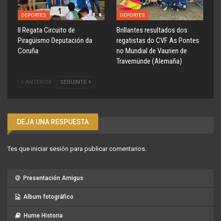
DEPORTES
DEPORTES
ll Regata Circuito de
Brillantes resultados dos
Piragüismo Deputación da
regatistas do CVF As Pontes
Coruña
no Mundial de Vaurien de
Travemünde (Alemaña)
ANTERIOR
SEGUINTE
DEJA UNA RESPUESTA
Tes que
iniciar sesión
para publicar comentarios.
Presentación Amigus
Album fotográfico
Hume Historia