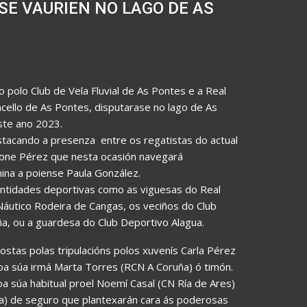
E VAURIEN NO LAGO DE AS
 polo Club de Vela Fluvial de As Pontes e a Real
cello de As Pontes, disputarase no lago de As
ste ano 2023.
tacando a presenza entre os regatistas do actual
one Pérez que nesta ocasión navegará
na a poiense Paula González.
 entidades deportivas como as viguesas do Real
 Náutico Rodeira de Cangas, os veciños do Club
ña, ou a guardesa do Club Deportivo Alagua.
ostas polas tripulacións polos xuvenís Carla Pérez
coa súa irmá Marta Torres (RCN A Coruña) ó timón.
oa súa habitual proel Noemí Casal (CN Ría de Ares)
uña) de seguro que plantexarán cara ás poderosas