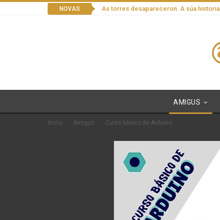
As torres desapareceron. A súa historia
NOVAS
AMIGUS
Inicio
Amigus
Curso básico de Arduino