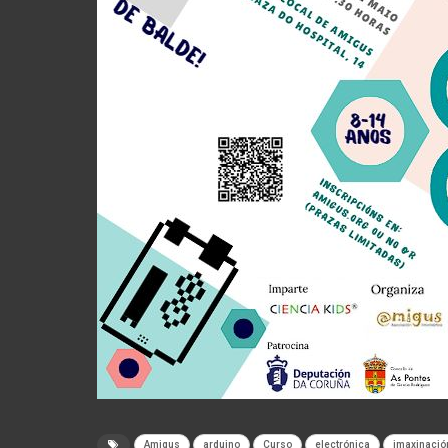
Amigus
arduino
Curso
electrónica
imaxinació