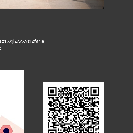
jaz17XjlZAYXVsIZf8Ne-
k