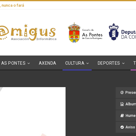
, nunca o fará
AS PONTES
AXENDA
CULTURA
DEPORTES
Prese
Album
Hume 
Aviso 