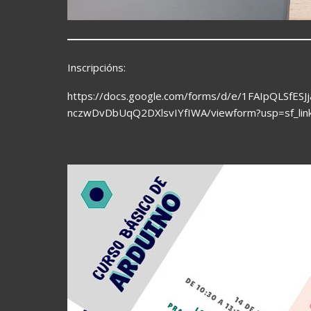
Inscripcións:
https://docs.google.com/forms/d/e/1FAIpQLSfESJ
nczwDvDbUqQ2DXlsvIYfIWA/viewform?usp=sf_lin