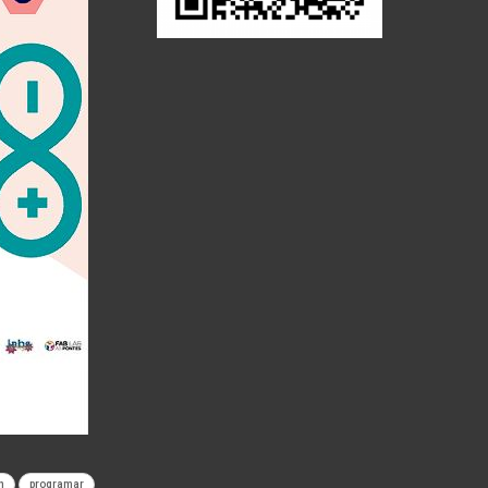
n
programar