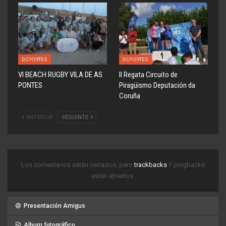
DEPORTES
DEPORTES
VI BEACH RUGBY VILA DE AS
ll Regata Circuito de
PONTES
Piragüismo Deputación da
Coruña
ANTERIOR
SEGUINTE
Los comentarios están cerrados, pero
trackbacks
Y pingbacks
están abiertos.
Presentación Amigus
Album fotográfico