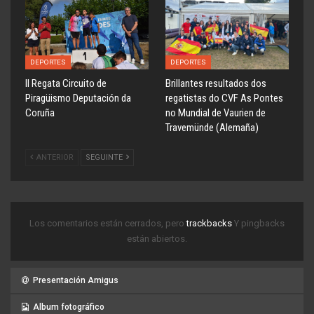
DEPORTES
DEPORTES
ll Regata Circuito de
Brillantes resultados dos
Piragüismo Deputación da
regatistas do CVF As Pontes
Coruña
no Mundial de Vaurien de
Travemünde (Alemaña)
ANTERIOR
SEGUINTE
Los comentarios están cerrados, pero
trackbacks
Y pingbacks
están abiertos.
Presentación Amigus
Album fotográfico