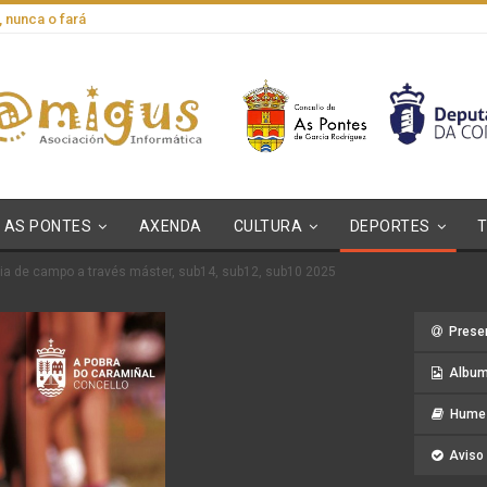
, nunca o fará
AS PONTES
AXENDA
CULTURA
DEPORTES
ia de campo a través máster, sub14, sub12, sub10 2025
Prese
Album
Hume 
Aviso 