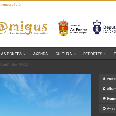
, nunca o fará
AS PONTES
AXENDA
CULTURA
DEPORTES
: Camiño dos FAROS
Prese
Album
Hume 
Aviso 