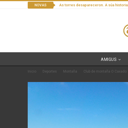
As torres desapareceron. A súa historia
NOVAS
AMIGUS
Inicio
Deportes
Montaña
Club de montaña O Caxado