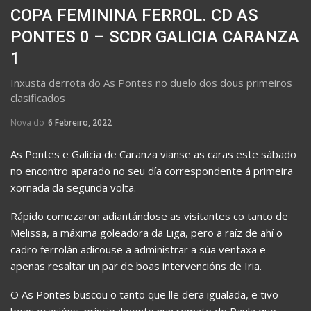
COPA FEMININA FERROL. CD AS
PONTES 0 – SCDR GALICIA CARANZA
1
Inxusta derrota do As Pontes no duelo dos dous primeiros
clasificados
Nova do
6 Febreiro, 2022
As Pontes e Galicia de Caranza vianse as caras este sábado
no encontro aparado no seu día correspondente á primeira
xornada da segunda volta.
Rápido comezaron adiantándose as visitantes co tanto de
Melissa, a máxima goleadora da Liga, pero a raíz de ahí o
cadro ferrolán adicouse a administrar a súa ventaxa e
apenas resaltar un par de boas intervencións de Iria.
O As Pontes buscou o tanto que lle dera igualada, e tivo
boas ocasións, principalmente nun remate de Paula que