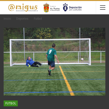
Inicio
Deportes
Futbol
FUTBOL