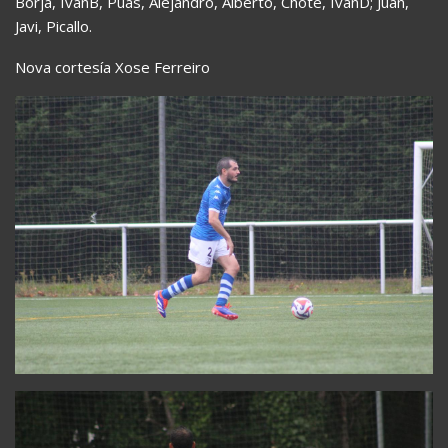
Borja, IvánB, Púas, Alejandro, Alberto, Chote, IvánD; Juan,
Javi, Picallo.
Nova cortesía Xose Ferreiro