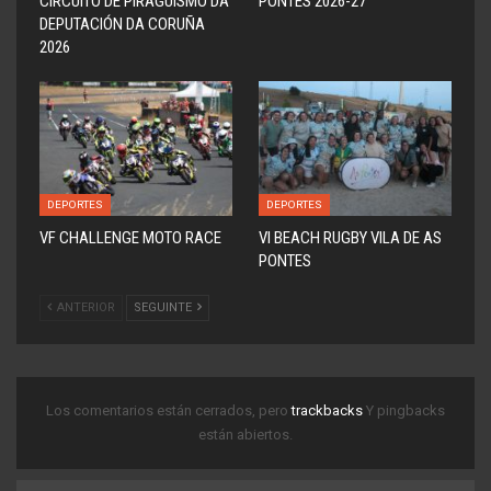
CIRCUITO DE PIRAGUISMO DA
PONTES 2026-27
DEPUTACIÓN DA CORUÑA
2026
DEPORTES
DEPORTES
VF CHALLENGE MOTO RACE
VI BEACH RUGBY VILA DE AS
PONTES
ANTERIOR
SEGUINTE
Los comentarios están cerrados, pero
trackbacks
Y pingbacks
están abiertos.