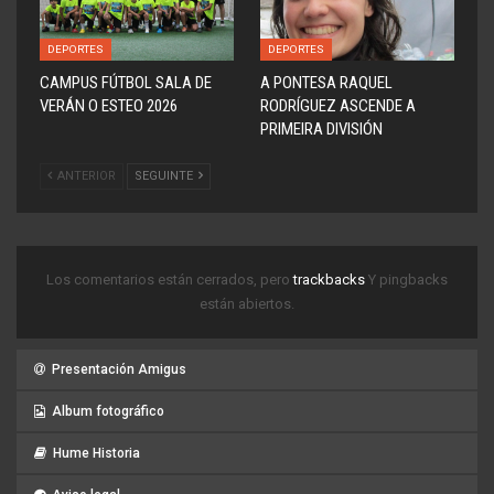
DEPORTES
DEPORTES
CAMPUS FÚTBOL SALA DE
A PONTESA RAQUEL
VERÁN O ESTEO 2026
RODRÍGUEZ ASCENDE A
PRIMEIRA DIVISIÓN
ANTERIOR
SEGUINTE
Los comentarios están cerrados, pero
trackbacks
Y pingbacks
están abiertos.
Presentación Amigus
Album fotográfico
Hume Historia