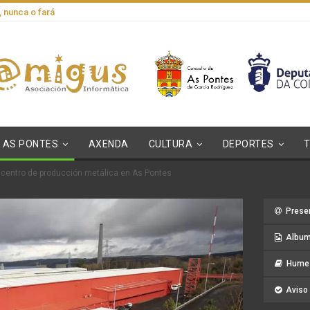
, nunca o fará
AS PONTES
AXENDA
CULTURA
DEPORTES
n centro de producción metálica en As Pontes
Prese
Album
Hume 
Aviso 