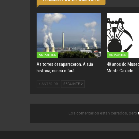
AS PONTES
AS PONTES
As torres desapareceron. A súa
40 anos do Museo
historia, nunca o fará
Monte Caxado
ANTERIOR
SEGUINTE
Los comentarios están cerrados, pero