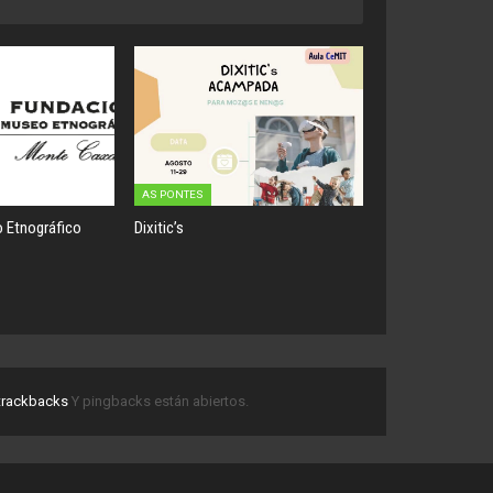
AS PONTES
 Etnográfico
Dixitic’s
trackbacks
Y pingbacks están abiertos.