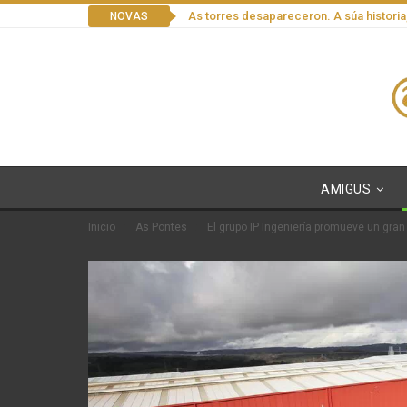
As torres desapareceron. A súa historia
NOVAS
AMIGUS
Inicio
As Pontes
El grupo IP Ingeniería promueve un gra