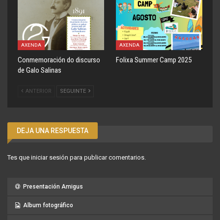
AXENDA
AXENDA
Conmemoración do discurso
Folixa Summer Camp 2025
de Galo Salinas
ANTERIOR
SEGUINTE
DEJA UNA RESPUESTA
Tes que
iniciar sesión
para publicar comentarios.
Presentación Amigus
Album fotográfico