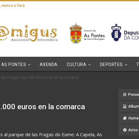
, nunca o fará
AS PONTES
AXENDA
CULTURA
DEPORTES
e las Fragas deja 242.000 euros en la comarca
Prese
2.000 euros en la comarca
Album
Hume 
Aviso 
dos al parque de las Fragas do Eume: A Capela, As