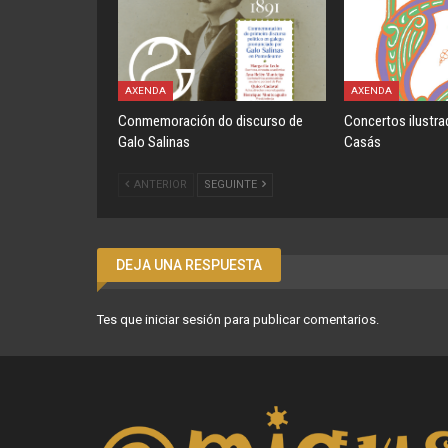
AXENDA
AXENDA
Conmemoración do discurso de
Concertos ilustra
Galo Salinas
Casás
ANTERIOR
SEGUINTE
DEJA UNA RESPUESTA
Tes que
iniciar sesión
para publicar comentarios.