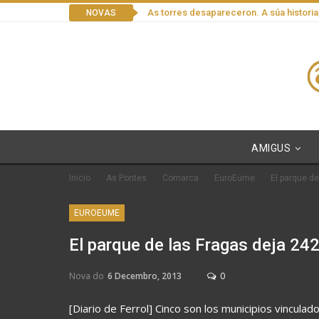
As torres desapareceron. A súa historia
NOVAS
AMIGUS
Inicio
As Pontes
Comarca
EuroEume
El parque d
EUROEUME
El parque de las Fragas deja 24
Nova do
6 Decembro, 2013
0
[Diario de Ferrol] Cinco son los municipios vincula