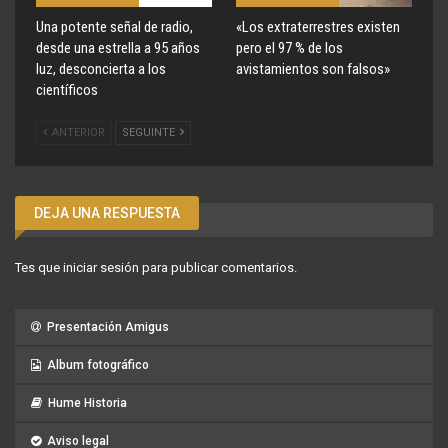
Una potente señal de radio,
«Los extraterrestres existen
desde una estrella a 95 años
pero el 97 % de los
luz, desconcierta a los
avistamientos son falsos»
científicos
ANTERIOR
SEGUINTE
DEJA UNA RESPUESTA
Tes que
iniciar sesión
para publicar comentarios.
Presentación Amigus
Album fotográfico
Hume Historia
Aviso legal