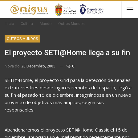
Inicio
Cultura
Mundo
Outros Mundos
OUTROS MUNDOS
El proyecto SETI@Home llega a su fin
Nova do
20 Decembro, 2005
0
SETI@Home, el proyecto Grid para la detección de señales
extraterrestres desde lugares remotos del espacio, llegó a
su fin el pasado 15 de diciembre, integrándose en un nuevo
proyecto de objetivos más amplios, según sus
responsables.
Abandonaremos el proyecto SETI@Home Classic el 15 de
diciembre, anunciaba un e-mail remitido recientemente por