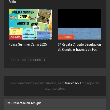
Miño
AXENDA
DEPORTES
Folixa Summer Camp 2025
3ª Regata Circuito Deputación
da Coruña e Travesía de Foz.
ANTERIOR
SEGUINTE
Los comentarios están cerrados, pero
trackbacks
Y pingbacks
están abiertos.
Presentación Amigus