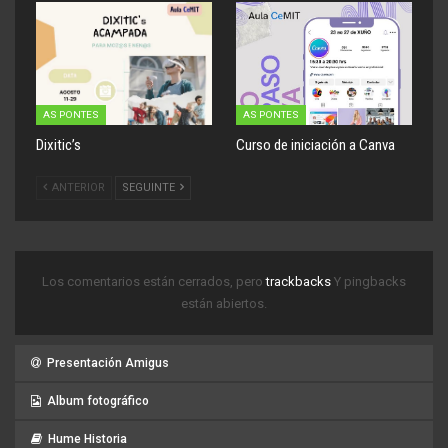
AS PONTES
AS PONTES
Dixitic’s
Curso de iniciación a Canva
ANTERIOR
SEGUINTE
Los comentarios están cerrados, pero
trackbacks
Y pingbacks
están abiertos.
Presentación Amigus
Album fotográfico
Hume Historia