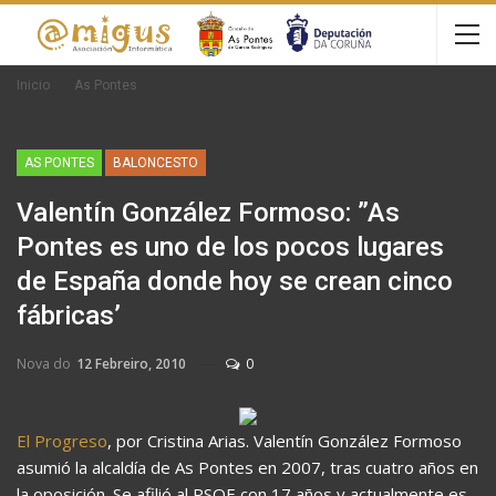
Inicio
As Pontes
AS PONTES
BALONCESTO
Valentín González Formoso: ”As
Pontes es uno de los pocos lugares
de España donde hoy se crean cinco
fábricas’
Nova do
12 Febreiro, 2010
0
El Progreso
, por Cristina Arias. Valentín González Formoso
asumió la alcaldía de As Pontes en 2007, tras cuatro años en
la oposición. Se afilió al PSOE con 17 años y actualmente es