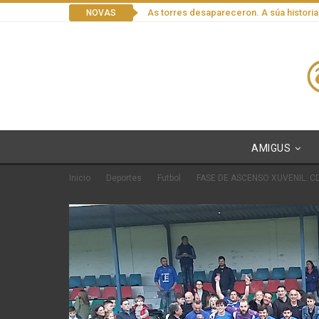
As torres desapareceron. A súa historia
NOVAS
AMIGUS
Inicio
Deportes
Futbol
FASE DE ASCENSO XUVENIL. C