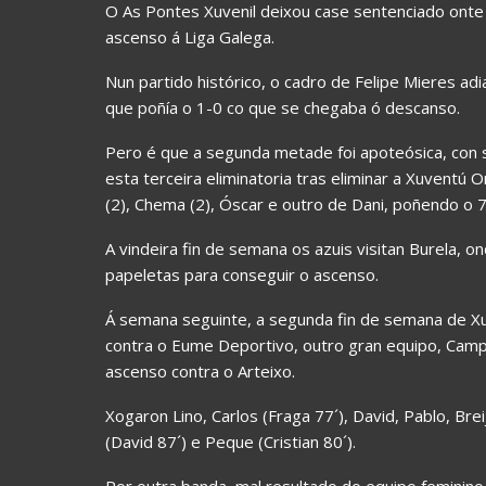
O As Pontes Xuvenil deixou case sentenciado ont
ascenso á Liga Galega.
Nun partido histórico, o cadro de Felipe Mieres a
que poñía o 1-0 co que se chegaba ó descanso.
Pero é que a segunda metade foi apoteósica, con 
esta terceira eliminatoria tras eliminar a Xuventú
(2), Chema (2), Óscar e outro de Dani, poñendo o 7-
A vindeira fin de semana os azuis visitan Burela, 
papeletas para conseguir o ascenso.
Á semana seguinte, a segunda fin de semana de Xuñ
contra o Eume Deportivo, outro gran equipo, Camp
ascenso contra o Arteixo.
Xogaron Lino, Carlos (Fraga 77´), David, Pablo, Brei
(David 87´) e Peque (Cristian 80´).
Por outra banda, mal resultado do equipo feminino