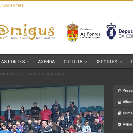
, nunca o fará
AS PONTES
AXENDA
CULTURA
DEPORTES
D AS PONTES 7 – SD PORTO DE BURELA 0
Prese
Album
Hume 
Aviso 