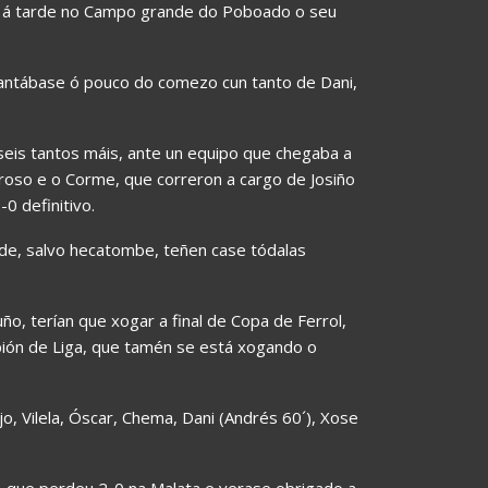
e á tarde no Campo grande do Poboado o seu
diantábase ó pouco do comezo cun tanto de Dani,
seis tantos máis, ante un equipo que chegaba a
 Oroso e o Corme, que correron a cargo de Josiño
0 definitivo.
onde, salvo hecatombe, teñen case tódalas
o, terían que xogar a final de Copa de Ferrol,
ión de Liga, que tamén se está xogando o
jo, Vilela, Óscar, Chema, Dani (Andrés 60´), Xose
, que perdeu 2-0 na Malata e verase obrigado a