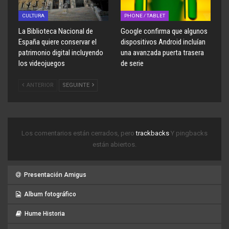
CULTURA
PHONE / TABLET
La Biblioteca Nacional de
Google confirma que algunos
España quiere conservar el
dispositivos Android incluían
patrimonio digital incluyendo
una avanzada puerta trasera
los videojuegos
de serie
ANTERIOR
SEGUINTE
Los comentarios están cerrados, pero
trackbacks
Y pingbacks
están abiertos.
Presentación Amigus
Album fotográfico
Hume Historia