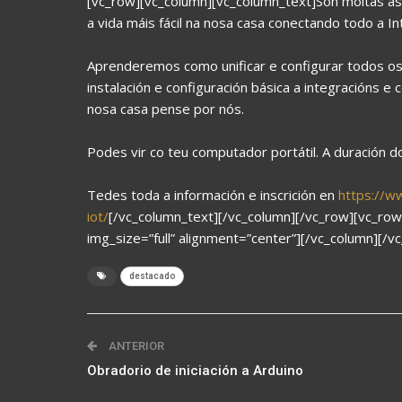
[vc_row][vc_column][vc_column_text]Son moitas as
a vida máis fácil na nosa casa conectando todo a In
Aprenderemos como unificar e configurar todos os
instalación e configuración básica a integracións e
nosa casa pense por nós.
Podes vir co teu computador portátil. A duración d
Tedes toda a información e inscrición en
https://w
iot/
[/vc_column_text][/vc_column][/vc_row][vc_ro
img_size=”full” alignment=”center”][/vc_column][/v
destacado
ANTERIOR
Obradorio de iniciación a Arduino