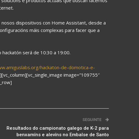
 solucións e produtos actuais que buscan facernos
ternet.
 nosos dispositivos con Home Assistant, desde a
 configuracións máis complexas para facer que a
o hackatón será de 10:30 a 19:00.
ww.amiguslabs.org/hackaton-de-domotica-e-
w][vc_column][vc_single_image image=”109755″
c_row]
SEGUINTE
Resultados do campionato galego de K-2 para
benxamíns e alevíns no Embalse de Santo