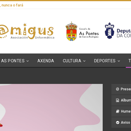
, nunca o fará
AS PONTES
AXENDA
CULTURA
DEPORTES
Prese
Album
Hume 
Aviso 