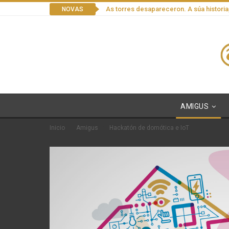
As torres desapareceron. A súa historia
NOVAS
AMIGUS
Inicio
Amigus
Hackatón de domótica e IoT