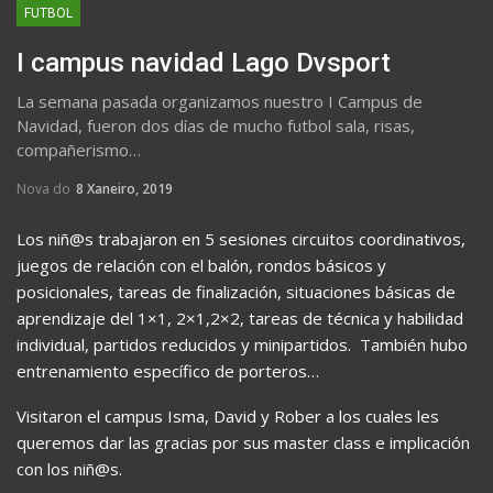
FUTBOL
I campus navidad Lago Dvsport
La semana pasada organizamos nuestro I Campus de
Navidad, fueron dos días de mucho futbol sala, risas,
compañerismo…
Nova do
8 Xaneiro, 2019
Los niñ@s trabajaron en 5 sesiones circuitos coordinativos,
juegos de relación con el balón, rondos básicos y
posicionales, tareas de finalización, situaciones básicas de
aprendizaje del 1×1, 2×1,2×2, tareas de técnica y habilidad
individual, partidos reducidos y minipartidos. También hubo
entrenamiento específico de porteros…
Visitaron el campus Isma, David y Rober a los cuales les
queremos dar las gracias por sus master class e implicación
con los niñ@s.