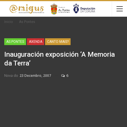
Inicio
As Pontes
AS PONTES
AXENDA
CANTO MAIS?
Inauguración exposición ‘A Memoria
da Terra’
Nova do
23 Decembro, 2007
6