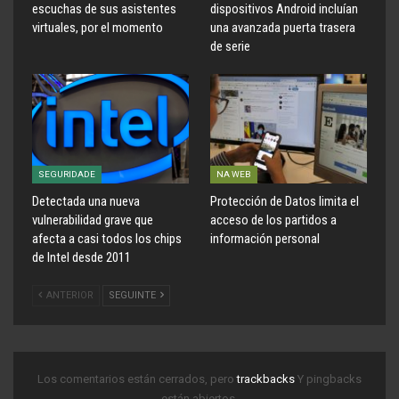
escuchas de sus asistentes
dispositivos Android incluían
virtuales, por el momento
una avanzada puerta trasera
de serie
SEGURIDADE
NA WEB
Detectada una nueva
Protección de Datos limita el
vulnerabilidad grave que
acceso de los partidos a
afecta a casi todos los chips
información personal
de Intel desde 2011
ANTERIOR
SEGUINTE
Los comentarios están cerrados, pero
trackbacks
Y pingbacks
están abiertos.