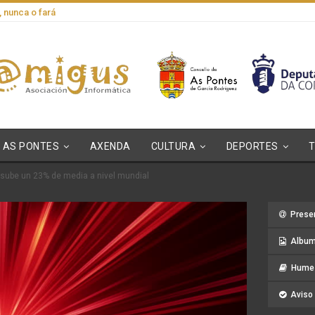
, nunca o fará
AS PONTES
AXENDA
CULTURA
DEPORTES
t sube un 23% de media a nivel mundial
Prese
Album
Hume 
Aviso 