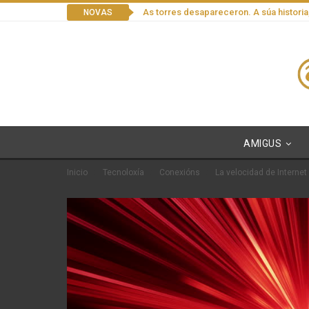
As torres desapareceron. A súa historia
NOVAS
AMIGUS
Inicio
Tecnoloxía
Conexións
La velocidad de Interne