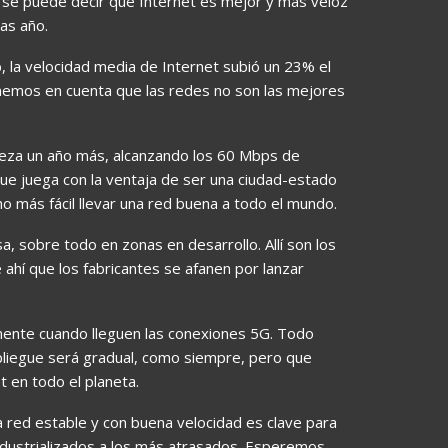
l se puede decir que Internet es mejor y más veloz
as año.
b, la velocidad media de Internet subió un 23% el
enemos en cuenta que las redes no son las mejores
beza un año más, alcanzando los 60 Mbps de
ue juega con la ventaja de ser una ciudad-estado
 más fácil llevar una red buena a todo el mundo.
, sobre todo en zonas en desarrollo. Allí son los
e ahí que los fabricantes se afanen por lanzar
ente cuando lleguen las conexiones 5G. Todo
pliegue será gradual, como siempre, pero que
t en todo el planeta.
 red estable y con buena velocidad es clave para
industrializados a los más atrasados. Esperemos