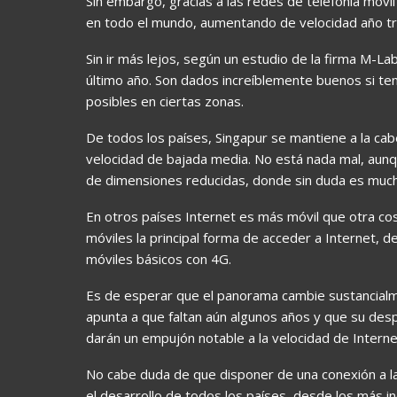
Sin embargo, gracias a las redes de telefonía móvi
en todo el mundo, aumentando de velocidad año tr
Sin ir más lejos, según un estudio de la firma M-La
último año. Son dados increíblemente buenos si t
posibles en ciertas zonas.
De todos los países, Singapur se mantiene a la ca
velocidad de bajada media. No está nada mal, aunq
de dimensiones reducidas, donde sin duda es mucho
En otros países Internet es más móvil que otra cosa
móviles la principal forma de acceder a Internet, d
móviles básicos con 4G.
Es de esperar que el panorama cambie sustancialm
apunta a que faltan aún algunos años y que su des
darán un empujón notable a la velocidad de Interne
No cabe duda de que disponer de una conexión a la
el desarrollo de todos los países, desde los más 