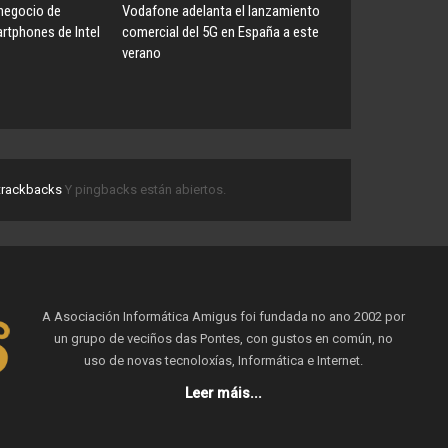
 negocio de
Vodafone adelanta el lanzamiento
tphones de Intel
comercial del 5G en España a este
verano
trackbacks
Y pingbacks están abiertos.
A Asociación Informática Amigus foi fundada no ano 2002 por
un grupo de veciños das Pontes, con gustos en común, no
uso de novas tecnoloxías, Informática e Internet.
Leer máis...