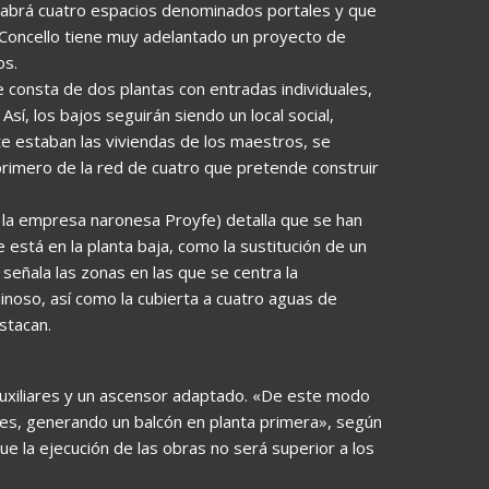
habrá cuatro espacios denominados portales y que
l Concello tiene muy adelantado un proyecto de
os.
 consta de dos plantas con entradas individuales,
Así, los bajos seguirán siendo un local social,
e estaban las viviendas de los maestros, se
 primero de la red de cuatro que pretende construir
 la empresa naronesa Proyfe) detalla que se han
e está en la planta baja, como la sustitución de un
señala las zonas en las que se centra la
uinoso, así como la cubierta a cuatro aguas de
stacan.
 auxiliares y un ascensor adaptado. «De este modo
iores, generando un balcón en planta primera», según
e la ejecución de las obras no será superior a los