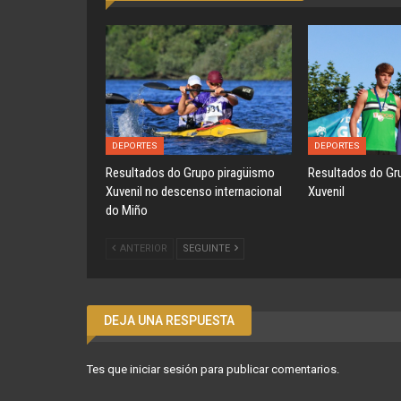
DEPORTES
DEPORTES
Resultados do Grupo piragüismo
Resultados do Gr
Xuvenil no descenso internacional
Xuvenil
do Miño
ANTERIOR
SEGUINTE
DEJA UNA RESPUESTA
Tes que
iniciar sesión
para publicar comentarios.