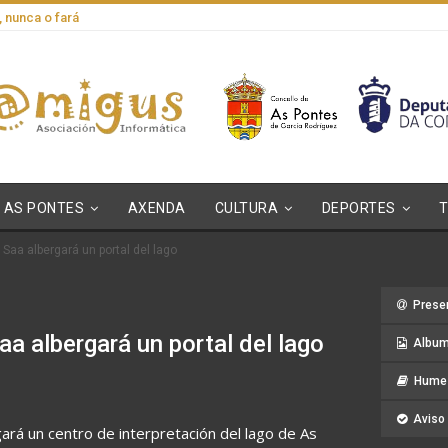
, nunca o fará
AS PONTES
AXENDA
CULTURA
DEPORTES
Saa albergará un portal del lago
Prese
a albergará un portal del lago
Album
Hume 
Aviso 
gará un centro de interpretación del lago de As