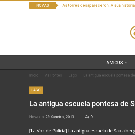
As torres desapareceron. A súa historia
NOVAS
AMIGUS
Inicio
As Pontes
Lago
La antigua escuela pontesa de 
LAGO
La antigua escuela pontesa de Sa
Nova do
29 Xaneiro, 2013
0
[La Voz de Galicia] La antigua escuela de Saa alber