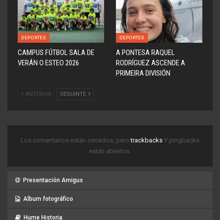
DEPORTES
DEPORTES
CAMPUS FÚTBOL SALA DE
A PONTESA RAQUEL
VERÁN O ESTEO 2026
RODRÍGUEZ ASCENDE A
PRIMEIRA DIVISIÓN
ANTERIOR
SEGUINTE
Los comentarios están cerrados, pero
trackbacks
Y pingbacks
están abiertos.
Presentación Amigus
Album fotográfico
Hume Historia