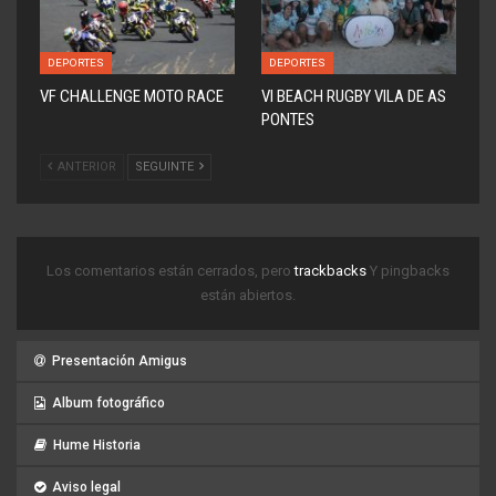
DEPORTES
DEPORTES
VF CHALLENGE MOTO RACE
VI BEACH RUGBY VILA DE AS
PONTES
ANTERIOR
SEGUINTE
Los comentarios están cerrados, pero
trackbacks
Y pingbacks
están abiertos.
Presentación Amigus
Album fotográfico
Hume Historia
Aviso legal