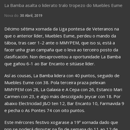
La Bamba asalta o liderato tralo tropezo do Muebles Eume
Nova do
30 Abril, 2019
Décimo sétima xornada da Liga pontesa de Veteranos na
que o anterior líder, Muebles Eume, perdeu o mando da
táboa, tras caer 1-2 ante o MMYPEM, que iso si, está a
facer unha gran campaña que o leva ao terceiro posto da
clasificación. Non desaproveitou a oportunidade La Bamba
que gañou 6-1 ao Bar Encanto e sitúase líder.
Así as cousas, La Bamba lidera con 40 puntos, seguido de
Muebles Eume con 38. Pola terceira praza pelexan
MMYPEM con 28, La Galaxia e A Cepa con 26, Estanco Mari
Carmen con 23, e algo máis descolgado Jeycar con 18. Por
abaixo Electricidad J&O ten 12, Bar Encanto 10, Farmavida 9
e pecha o As Pontes 74 con oito puntos.
Este mércores festivo xogarase a 19ª xornada dado que
non se poderá disputar na fin de semana do 11 ao 12 de