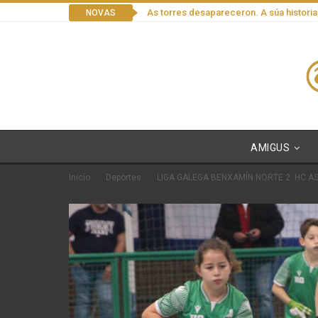
As torres desapareceron. A súa historia
NOVAS
AMIGUS
Inicio
Deportes
LIGA GALEGA BENXAMÍN NORTE 2. HC AS