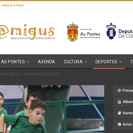
, nunca o fará
AS PONTES
AXENDA
CULTURA
DEPORTES
 PONTES 12 – DEPORTIVO LICEO C 2
Prese
Album
Hume 
Aviso 