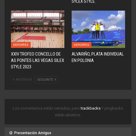
SYLEX STYLE.
DEPORTES
DEPORTES
XXIV TROFEO CONCELLO DE
ALVARIÑO, PLATA INDIVIDUAL
AS PONTES LAS VEGAS SILEX
EN POLONIA
STYLE 2023
ANTERIOR
SEGUINTE
Los comentarios están cerrados, pero
trackbacks
Y pingbacks
están abiertos.
Presentación Amigus