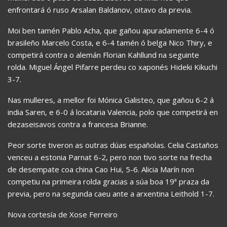
enfrontará ó ruso Arsalan Baldanov, oitavo da previa.
Moi ben tamén Pablo Acha, que gañou apuradamente 6-4 ó
brasileño Marcelo Costa, e 6-4 tamén ó belga Nico Thiry, e
competirá contra o alemán Florian Kahllund na seguinte
rolda. Miguel Ángel Pifarre perdeu co xaponés Hideki Kikuchi
3-7.
Nas mulleres, a mellor foi Mónica Galisteo, que gañou 6-2 á
india Saren, e 6-0 á locataria Valencia, polo que competirá en
dezaseisavos contra a francesa Brianne.
Peor sorte tiveron as outras dúas españolas. Celia Castaños
venceu a estonia Parnat 6-2, pero non tivo sorte na frecha
de desempate coa china Cao Hui, 5-6. Alicia Marín non
competiu na primeira rolda gracias a súa boa 19ª praza da
previa, pero na segunda caeu ante a arxentina Leithold 1-7.
Nova cortesía de Xose Ferreiro