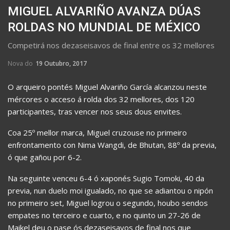
MIGUEL ALVARIÑO AVANZA DÚAS
ROLDAS NO MUNDIAL DE MÉXICO
Competirá nos dezaseisavos de final entre os 32 mellores
Nova do
19 Outubro, 2017
O arqueiro pontés Miguel Alvariño García alcanzou neste
mércores o acceso á rolda dos 32 mellores, dos 120
participantes, tras vencer nos seus dous envites.
Coa 25º mellor marca, Miguel cruzouse no primeiro
enfrontamento con Nima Wangdi, de Bhutan, 88º da previa,
ó que gañou por 6-2.
Na seguinte venceu 6-4 ó xaponés Sugio Tomoki, 40 da
previa, nun duelo moi igualado, no que se adiantou o nipón
no primeiro set, Miguel logrou o segundo, houbo sendos
empates no terceiro e cuarto, e no quinto un 27-26 de
Maikel deu o pase ós dezaseisavos de final nos que