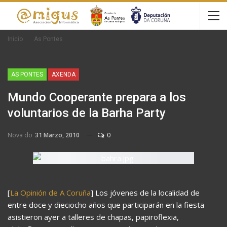
Inicio
As Pontes
AS PONTES
AXENDA
Mundo Cooperante prepara a los
voluntarios de la Barha Party
Nova do
31 Marzo, 2010
0
[
La Opinión de A Coruña
] Los jóvenes de la localidad de
entre doce y dieciocho años que participarán en la fiesta
asistieron ayer a talleres de chapas, papiroflexia,