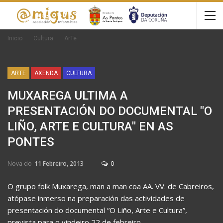
Inicio
Cultura
ArTe
ARTE
AXENDA
CULTURA
MUXAREGA ULTIMA A
PRESENTACIÓN DO DOCUMENTAL "O
LIÑO, ARTE E CULTURA" EN AS
PONTES
Nova do
11 Febreiro, 2013
0
O grupo folk Muxarega, man a man coa AA. VV. de Cabreiros,
atópase inmerso na preparación das actividades de
presentación do documental “O Liño, Arte e Cultura”,
prevista para o vindeiro 22 de febreiro.