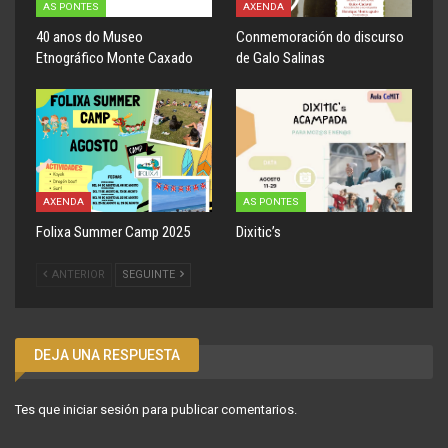
AS PONTES
AXENDA
40 anos do Museo
Conmemoración do discurso
Etnográfico Monte Caxado
de Galo Salinas
AXENDA
AS PONTES
Folixa Summer Camp 2025
Dixitic’s
ANTERIOR
SEGUINTE
DEJA UNA RESPUESTA
Tes que
iniciar sesión
para publicar comentarios.