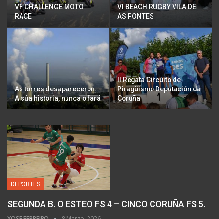
VF CHALLENGE MOTO
VI BEACH RUGBY VILA DE
RACE
AS PONTES
ll Regata Circuito de
As torres desapareceron.
Piragüismo Deputación da
A súa historia, nunca o fará
Coruña
DEPORTES
SEGUNDA B. O ESTEO FS 4 – CINCO CORUÑA FS 5.
XOSE FERREIRO
8 Marzo, 2026