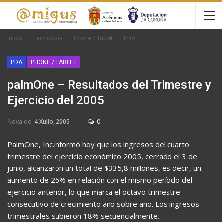
Inicio
Tecnoloxía
Phone / Tablet
PDA
PDA
PHONE / TABLET
palmOne – Resultados del Trimestre y
Ejercicio del 2005
Nova do
4 Xullo, 2005
0
PalmOne, Inc.informó hoy que los ingresos del cuarto
trimestre del ejercicio económico 2005, cerrado el 3 de
junio, alcanzaron un total de $335,8 millones, es decir, un
aumento de 26% en relación con el mismo período del
ejercicio anterior, lo que marca el octavo trimestre
consecutivo de crecimiento año sobre año. Los ingresos
trimestrales subieron 18% secuencialmente.