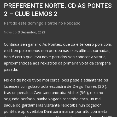
PREFERENTE NORTE. CD AS PONTES
2 – CLUB LEMOS 2
Partido este domingo á tarde no Poboado
Nova do
3 Decembro, 2023
Continua sen gañar o As Pontes, que xa é terceiro pola cola,
e si ben polo menos non perdeu nas tres últimas xornadas,
ben é certo que leva nove partidos sen coñecer a vitoria,
aproximándose aos rexistros da primeira volta da campaña
pasada.
No día de hoxe tívoo moi cerca, pois pese a adiantarse os
lucenses cun golazo pola escuadra de Diego Torres (30´),
tras un penalti a Cayetano anotaba Michel (36´), e xa no
segundo período, nunha xogada rocambolesca, un mal
saque do gardamallas visitante rebotaba nun xogador
pontés e aproveitaba Dani para marcar por alto coa meta