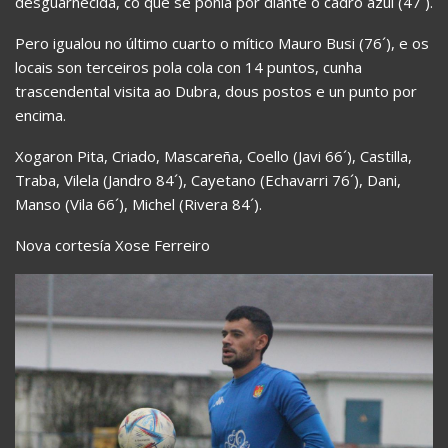
desguarnecida, co que se poñía por diante o cadro azul (47´).
Pero igualou no último cuarto o mítico Mauro Busi (76´), e os
locais son terceiros pola cola con 14 puntos, cunha
trascendental visita ao Dubra, dous postos e un punto por
encima.
Xogaron Pita, Criado, Mascareña, Coello (Javi 66´), Castilla,
Traba, Vilela (Jandro 84´), Cayetano (Echavarri 76´), Dani,
Manso (Vila 66´), Michel (Rivera 84´).
Nova cortesía Xose Ferreiro