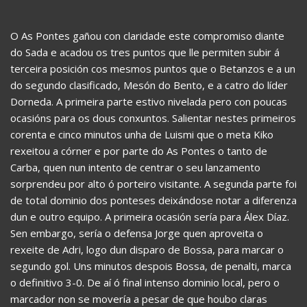
O As Pontes gañou con claridade este compromiso diante
do Sada e acadou os tres puntos que lle permiten subir á
terceira posición cos mesmos puntos que o Betanzos e a un
do segundo clasificado, Mesón do Bento, e a catro do líder
Dorneda. A primeira parte estivo nivelada pero con poucas
ocasións para os dous conxuntos. Salientar nestes primeiros
corenta e cinco minutos unha de Luismi que o meta Kiko
rexeitou a córner e por parte do As Pontes o tanto de
Carba, quen nun intento de centrar o seu lanzamento
sorprendeu por alto ó porteiro visitante. A segunda parte foi
de total dominio dos ponteses deixándose notar a diferenza
dun e outro equipo. A primeira ocasión sería para Álex Díaz.
Sen embargo, sería o defensa Jorge quen aproveita o
rexeite de Adri, logo dun disparo de Bossa, para marcar o
segundo gol. Uns minutos despois Bossa, de penalti, marca
o definitivo 3-0. De aí ó final intenso dominio local, pero o
marcador non se movería a pesar de que houbo claras