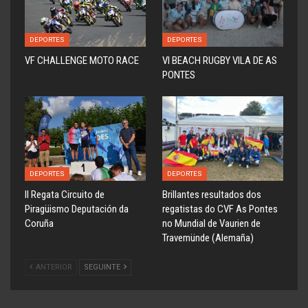
DEPORTES
DEPORTES
VF CHALLENGE MOTO RACE
VI BEACH RUGBY VILA DE AS
PONTES
DEPORTES
DEPORTES
ll Regata Circuito de
Brillantes resultados dos
Piragüismo Deputación da
regatistas do CVF As Pontes
Coruña
no Mundial de Vaurien de
Travemünde (Alemaña)
ANTERIOR
SEGUINTE