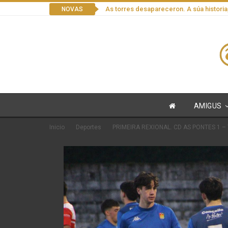
As torres desapareceron. A súa historia
NOVAS
AMIGUS
Inicio
Deportes
PRIMEIRA REXIONAL. CD AS PONTES 1 –