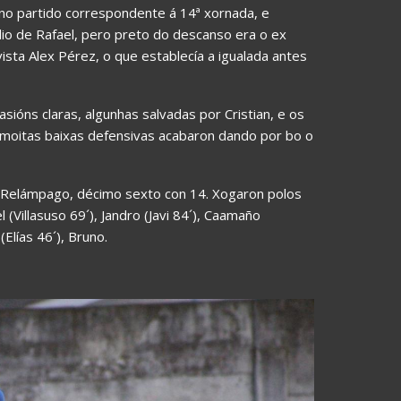
no partido correspondente á 14ª xornada, e
o de Rafael, pero preto do descanso era o ex
ista Alex Pérez, o que establecía a igualada antes
sións claras, algunhas salvadas por Cristian, e os
n moitas baixas defensivas acabaron dando por bo o
 Relámpago, décimo sexto con 14. Xogaron polos
l (Villasuso 69´), Jandro (Javi 84´), Caamaño
(Elías 46´), Bruno.