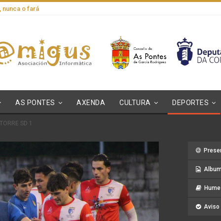
, nunca o fará
AS PONTES
AXENDA
CULTURA
DEPORTES
 TORRE SD 1
Prese
Album
Hume 
Aviso 