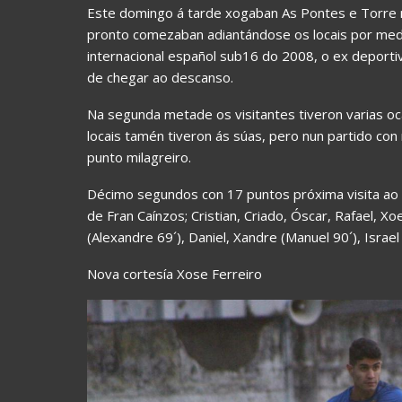
Este domingo á tarde xogaban As Pontes e Torre 
pronto comezaban adiantándose os locais por medi
internacional español sub16 do 2008, o ex deportiv
de chegar ao descanso.
Na segunda metade os visitantes tiveron varias oca
locais tamén tiveron ás súas, pero nun partido co
punto milagreiro.
Décimo segundos con 17 puntos próxima visita ao
de Fran Caínzos; Cristian, Criado, Óscar, Rafael, Xoe
(Alexandre 69´), Daniel, Xandre (Manuel 90´), Israel 
Nova cortesía Xose Ferreiro