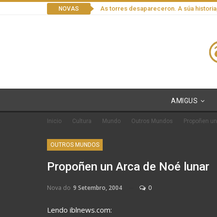
As torres desapareceron. A súa historia
NOVAS
AMIGUS
Inicio
Cultura
Mundo
Outros Mundos
Propoñen un
OUTROS MUNDOS
Propoñen un Arca de Noé lunar
Nova do
9 Setembro, 2004
0
Lendo iblnews.com: