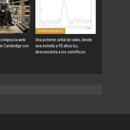
OUTROS MUNDOS
colapsa la web
Una potente señal de radio, desde
 de Cambridge con
una estrella a 95 años luz,
desconcierta a los científicos