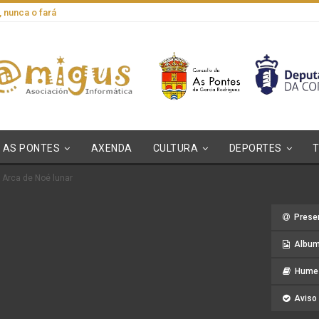
, nunca o fará
AS PONTES
AXENDA
CULTURA
DEPORTES
 Arca de Noé lunar
Prese
Album
Hume 
Aviso 