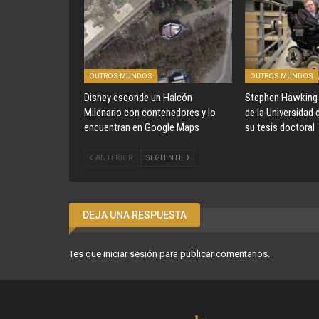
OUTROS MUNDOS
OUTROS MUNDOS
Disney esconde un Halcón
Stephen Hawking 
Milenario con contenedores y lo
de la Universidad
encuentran en Google Maps
su tesis doctoral
ANTERIOR
SEGUINTE
DEJA UNA RESPUESTA
Tes que
iniciar sesión
para publicar comentarios.