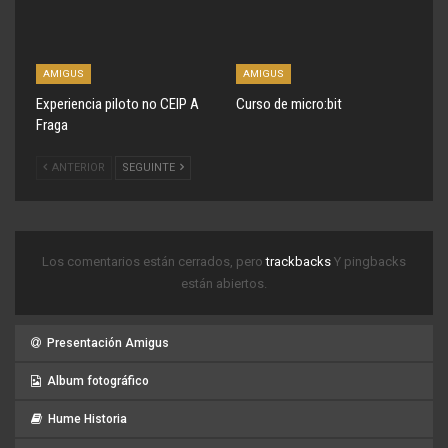
AMIGUS
AMIGUS
Experiencia piloto no CEIP A
Curso de micro:bit
Fraga
ANTERIOR
SEGUINTE
Los comentarios están cerrados, pero
trackbacks
Y pingbacks
están abiertos.
Presentación Amigus
Album fotográfico
Hume Historia